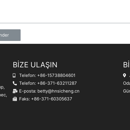
nder
BİZE ULAŞIN
B
Telefon: +86-15738804601
Telefon: +86-371-63211287
Oda
up,
E-posta:
betty@hnsicheng.cn
Gün
mec,
Faks: +86-371-60305637