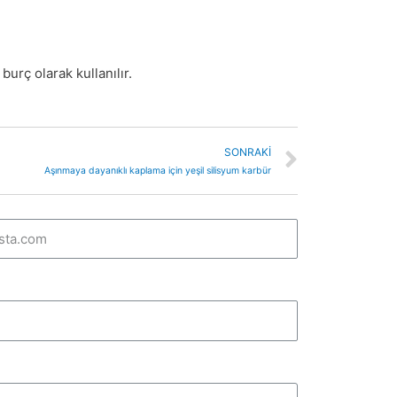
urç olarak kullanılır.
SONRAKI
Aşınmaya dayanıklı kaplama için yeşil silisyum karbür