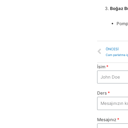
Boğaz Bu
Pompa
ÖNCESI
Cam parlatma içi
İsim
Ders
Mesajınız