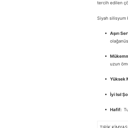
tercih edilen
Siyah silisyum k
Aşırı Sert
olağanüs
Mükemme
uzun ömü
Yüksek 
İyi Isıl Ş
Hafif:
Tun
TIPİK KİMYAS