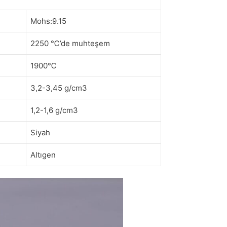
Mohs:9.15
2250 ℃’de muhteşem
1900℃
3,2-3,45 g/cm3
1,2-1,6 g/cm3
Siyah
Altıgen