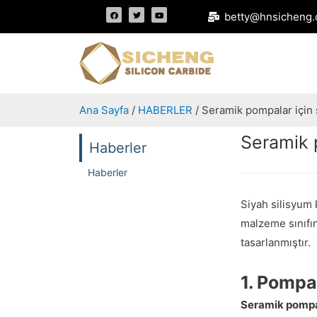
betty@hnsicheng.
Ana Sayfa
/
HABERLER
/ Seramik pompalar için 
Seramik p
Haberler
Haberler
Siyah silisyum 
malzeme sınıfın
tasarlanmıştır.
1. Pompa
Seramik pompala