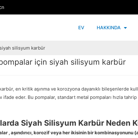
cn
EV
HAKKINDA
siyah silisyum karbür
ompalar için siyah silisyum karbür
karbür, en kritik aşınma ve korozyona dayanıklı bileşenlerde ku
ı ifade eder. Bu pompalar, standart metal pompaları hızla tahrip
larda Siyah Silisyum Karbür Neden Ku
r , aşındırıcı, korozif veya her ikisinin bir kombinasyonunu (a