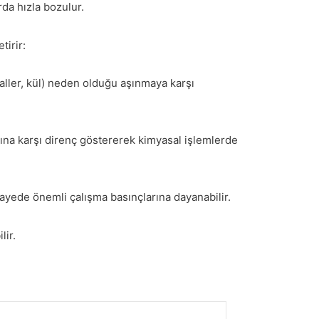
da hızla bozulur.
tirir:
aller, kül) neden olduğu aşınmaya karşı
larına karşı direnç göstererek kimyasal işlemlerde
yede önemli çalışma basınçlarına dayanabilir.
lir.