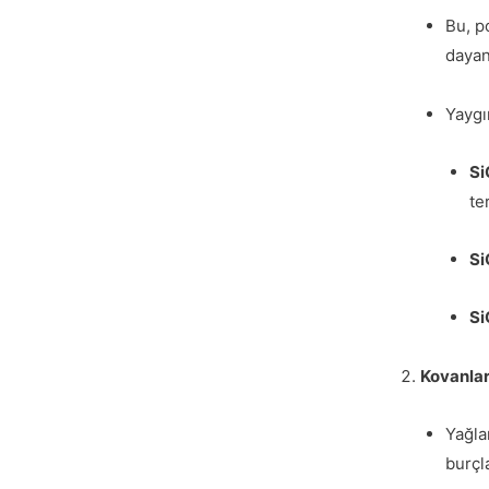
Bu, p
dayanı
Yaygı
Si
ter
Si
Si
Kovanlar
Yağla
burçla