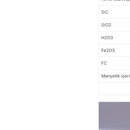
SiC
SiO2
H2O3
Fe2O3
FC
Manyetik içer