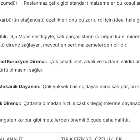
 çözümdür
. Paslanmaz çelik gibi standart malzemeler bu koşullar
arbürün olağanüstü özellikleri onu bu zorlu rol için ideal hale ge
lik:
9,5 Mohs sertliğiyle, katı parçacıkların (örneğin kum, miner
tü direnç sağlayan, mevcut en sert malzemelerden biridir.
l Korozyon Direnci:
Çok çeşitli asit, alkali ve tuzların saldırı
rlü olmasını sağlar.
Mekanik Dayanım:
Çok yüksek basınç dayanımına sahiptir, bu sa
ok Direnci:
Çatlama olmadan hızlı sıcaklık değişimlerine dayanabi
gsten karbür gibi metallerden önemli ölçüde daha hafiftir.
AL ANALİZ
TIPİK FİZİKSEL ÖZELLİKLER